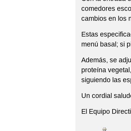
comedores escol
PROYECTO ESCOLAR 
cambios en los 
Estas especifica
menú basal; si p
Además, se adjun
proteína vegetal
siguiendo las es
Un cordial salud
El Equipo Direct