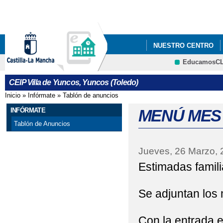
Pa
co
pri
NUESTRO CENTRO
EducamosC
APRENDE A ESTUDIA
CRFP
CEIP Villa de Yuncos, Yuncos (Toledo)
EL RINCÓN MUSICAL 
Inicio
»
Infórmate
»
Tablón de anuncios
Se encuentra usted aquí
FICHA INSCRIPCIÓN 
INFÓRMATE
MENÚ MES 
Tablón de Anuncios
INFORMACIÓN DE LA
Jueves, 26 Marzo, 
MENU COMEDOR ESCO
Estimadas famili
MI MALETA DE RECU
Se adjuntan los 
NUEVO PORTAL DE IN
PROYECTO ESCOLAR 
Con la entrada 