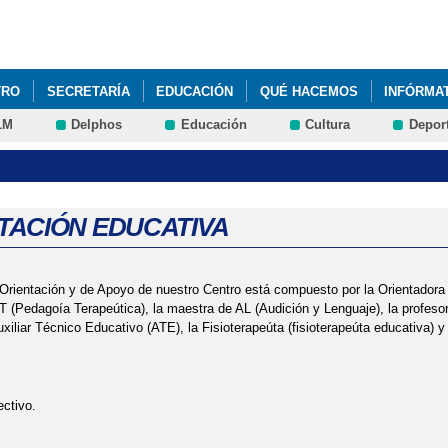
Pasar al
contenido
principal
TRO
SECRETARÍA
EDUCACIÓN
QUÉ HACEMOS
INFÓRMA
LM
Delphos
Educación
Cultura
Depor
DOR ESCOLAR
EL RINCÓN MUSICAL DEL VILLA
EL RINCÓN SAL
CIÓN COMEDOR Y AULA MATINAL CURSO 2021-2022
FOTOGRAFÍAS
MENU COMEDOR ESCOLAR 2024/2025
MENÚ MES DE NOVIEMBRE
TACIÓN EDUCATIVA
 RECURSOS
NUEVO PORTAL DE INFANCIA Y FAMILIAS
PROYECT
Orientación y de Apoyo de nuestro Centro está compuesto por la Orientadora (
OLAR SALUDABLE - CEIP VILLA DE YUNCOS
 (Pedagoía Terapeútica), la maestra de AL (Audición y Lenguaje), la profeso
xiliar Técnico Educativo (ATE), la Fisioterapeúta (fisioterapeúta educativa) y
ectivo.