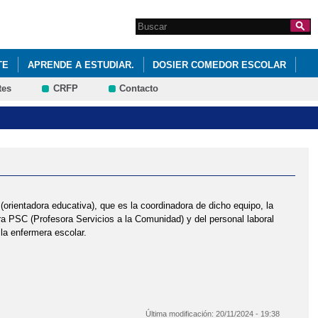
Search this site
Formulario de
búsqueda
TE
APRENDE A ESTUDIAR.
DOSIER COMEDOR ESCOLAR
tes
CRFP
Contacto
UDABLE DEL VILLA
INFORMACIÓN DE LA AMPA FEDERICA MONTSENY
 2024
MI MALETA DE RECURSOS
O ESCOLAR SALUDABLE - CEIP VILLA DE YUNCOS
orientadora educativa), que es la coordinadora de dicho equipo, la
ra PSC (Profesora Servicios a la Comunidad) y del personal laboral
 la enfermera escolar.
Última modificación:
20/11/2024 - 19:38