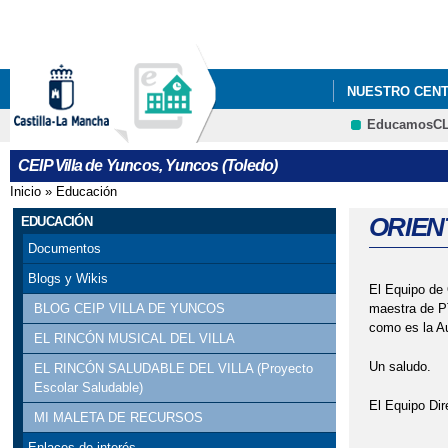
NUESTRO CEN
EducamosC
DOSIER COME
CEIP Villa de Yuncos, Yuncos (Toledo)
FICHA INSCRIP
Inicio
»
Educación
Se encuentra usted aquí
LEEMOS-CLM
ORIEN
EDUCACIÓN
Documentos
MI MALETA DE
Blogs y Wikis
El Equipo de 
PROYECTO ESC
maestra de PT
BLOG CEIP VILLA DE YUNCOS
como es la Au
EL RINCÓN MUSICAL DEL VILLA
Un saludo.
EL RINCÓN SALUDABLE DEL VILLA (Proyecto
Escolar Saludable)
El Equipo Dir
MI MALETA DE RECURSOS
Enlaces de interés