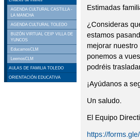
Estimadas famili
PROYECTO ESCOLAR 
AGENDA CULTURAL CASTILLA -
LA MANCHA
¿Consideras que
AGENDA CULTURAL TOLEDO
estamos pasando
BUZÓN VIRTUAL CEIP VILLA DE
YUNCOS
mejorar nuestro 
EducamosCLM
ponemos a vuestr
LeemosCLM
podréis traslad
AULAS DE FAMILIA TOLEDO
ORIENTACIÓN EDUCATIVA
¡Ayúdanos a seg
Un saludo.
El Equipo Direct
https://forms.g